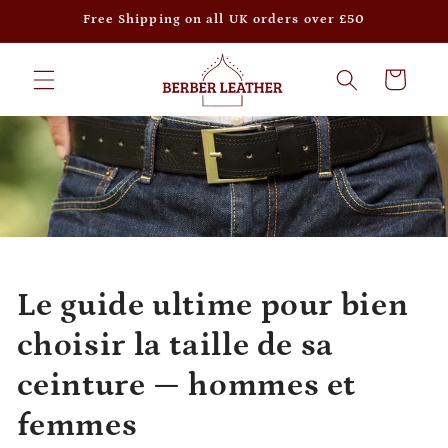
et passer
Free Shipping on all UK orders over £50
au
contenu
Panier
Le guide ultime pour bien
choisir la taille de sa
ceinture — hommes et
femmes