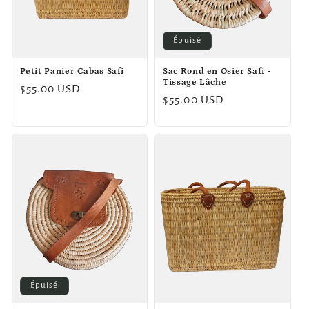
o
Épuisé
n
Petit Panier Cabas Safi
Sac Rond en Osier Safi -
:
Tissage Lâche
Prix
$55.00 USD
Prix
$55.00 USD
habituel
habituel
Épuisé