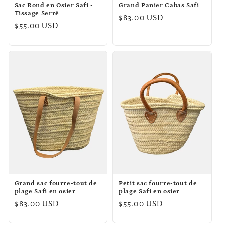
Sac Rond en Osier Safi -
Grand Panier Cabas Safi
Tissage Serré
Prix
$83.00 USD
Prix
$55.00 USD
habituel
habituel
Grand sac fourre-tout de
Petit sac fourre-tout de
plage Safi en osier
plage Safi en osier
Prix
$83.00 USD
Prix
$55.00 USD
habituel
habituel