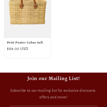
Petit Panier Cabas Safi
Prix
$69.00 USD
habituel
Join our Mailing List!
Subscribe to our mailing list for exclusive discounts,
offers and more!