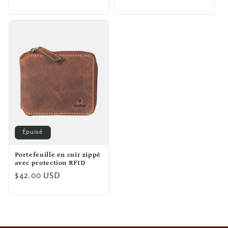
habituel
Épuisé
Portefeuille en cuir zippé
avec protection RFID
Prix
$42.00 USD
habituel