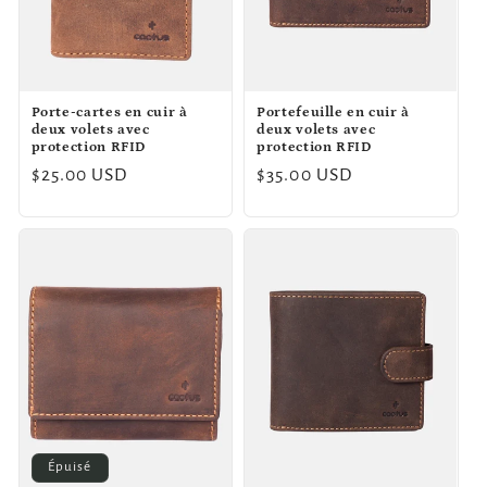
o
n
Porte-cartes en cuir à
Portefeuille en cuir à
:
deux volets avec
deux volets avec
protection RFID
protection RFID
Prix
$25.00 USD
Prix
$35.00 USD
habituel
habituel
Épuisé