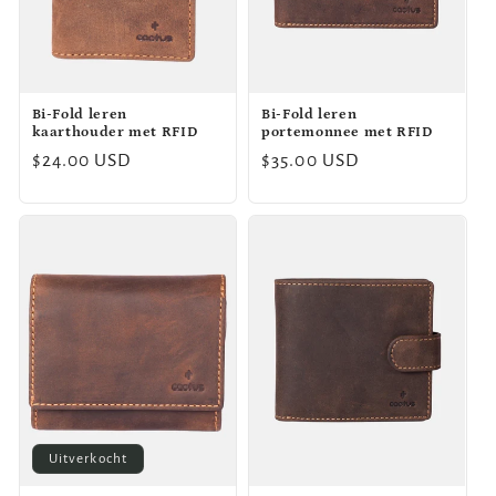
e
:
Bi-Fold leren
Bi-Fold leren
kaarthouder met RFID
portemonnee met RFID
Normale
$24.00 USD
Normale
$35.00 USD
prijs
prijs
Uitverkocht