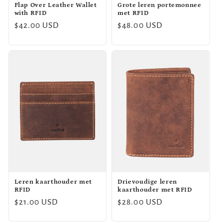
Flap Over Leather Wallet
Grote leren portemonnee
with RFID
met RFID
Normale
$42.00 USD
Normale
$48.00 USD
prijs
prijs
Leren kaarthouder met
Drievoudige leren
RFID
kaarthouder met RFID
Normale
$21.00 USD
Normale
$28.00 USD
prijs
prijs