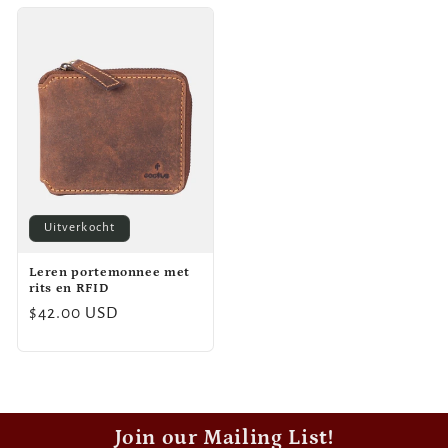
Uitverkocht
Leren portemonnee met
rits en RFID
Normale
$42.00 USD
prijs
Join our Mailing List!